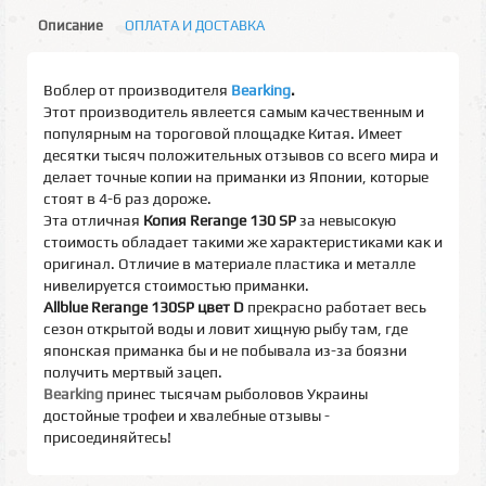
Описание
ОПЛАТА И ДОСТАВКА
Воблер от производителя
Bearking
.
Этот производитель явлеется самым качественным и
популярным на тороговой площадке Китая. Имеет
десятки тысяч положительных отзывов со всего мира и
делает точные копии на приманки из Японии, которые
стоят в 4-6 раз дороже.
Эта отличная
Копия Rerange 130 SP
за невысокую
стоимость обладает такими же характеристиками как и
оригинал. Отличие в материале пластика и металле
нивелируется стоимостью приманки.
Allblue Rerange 130SP цвет D
прекрасно работает весь
сезон открытой воды и ловит хищную рыбу там, где
японская приманка бы и не побывала из-за боязни
получить мертвый зацеп.
Bearking
принес тысячам рыболовов Украины
достойные трофеи и хвалебные отзывы -
присоединяйтесь!