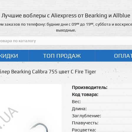
Лучшие воблеры с Aliexpress от Bearking и Allblue
м заказов по телефону: будние дни с 09ºº до 19ºº, суббота и воскресе
выходные.
КИДКИ
ТОП ПРОДАЖ
ОПЛА
лер Bearking Calibra 75S цвет C Fire Tiger
Производитель:
Код товара:
Вес:
Длина:
Заглубление:
Плавучесть:
Расцветка: