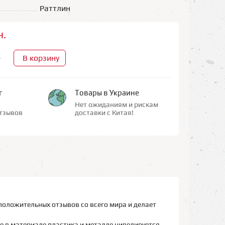
Раттлин
н.
В корзину
+
г
Товары в Украине
Нет ожиданиям и рискам
тзывов
доставки с Китая!
положительных отзывов со всего мира и делает
е в материале пластика и металле нивелируется