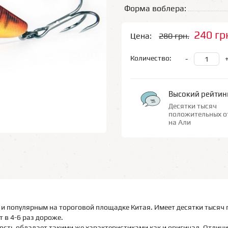
Форма воблера:
240 гр
Цена:
280 грн.
Количество:
-
Высокий рейтин
Десятки тысяч
положительных о
на Али
и популярным на тороговой площадке Китая. Имеет десятки тысяч 
 в 4-6 раз дороже.
ость обладает такими же характеристиками как и оригинал. Отличи