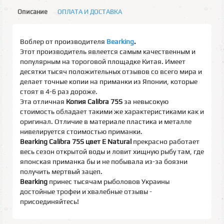
Описание
ОПЛАТА И ДОСТАВКА
Воблер от производителя
Bearking
.
Этот производитель явлеется самым качественным и
популярным на тороговой площадке Китая. Имеет
десятки тысяч положительных отзывов со всего мира и
делает точные копии на приманки из Японии, которые
стоят в 4-6 раз дороже.
Эта отличная
Копия Calibra 75S
за невысокую
стоимость обладает такими же характеристиками как и
оригинал. Отличие в материале пластика и металле
нивелируется стоимостью приманки.
Bearking Calibra 75S цвет E Natural
прекрасно работает
весь сезон открытой воды и ловит хищную рыбу там, где
японская приманка бы и не побывала из-за боязни
получить мертвый зацеп.
Bearking
принес тысячам рыболовов Украины
достойные трофеи и хвалебные отзывы -
присоединяйтесь!