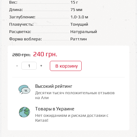
Вес:
15 г
Длина:
75 мм
Заглубление:
1.0-3.0 м
Плавучесть:
Тонущий
Расцветка:
Натуральный
Форма воблера:
Раттлин
240 грн.
280 грн.
В корзину
-
+
Высокий рейтинг
Десятки тысяч положительных отзывов
на Али
Товары в Украине
Нет ожиданиям и рискам доставки с
Китая!