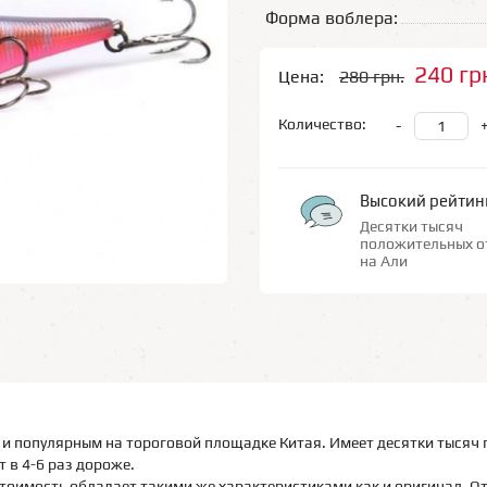
Форма воблера:
240 гр
Цена:
280 грн.
Количество:
-
Высокий рейтин
Десятки тысяч
положительных о
на Али
и популярным на тороговой площадке Китая. Имеет десятки тысяч 
 в 4-6 раз дороже.
тоимость обладает такими же характеристиками как и оригинал. О