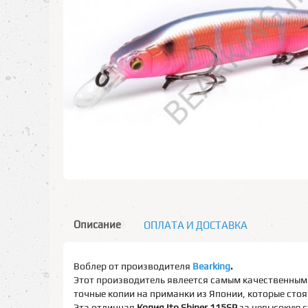
Описание
ОПЛАТА И ДОСТАВКА
Воблер от производителя
Bearking
.
Этот производитель явлеется самым качественным 
точные копии на приманки из Японии, которые стоят
Эта отличная
Копия Ito Shiner 115SP
за невысокую с