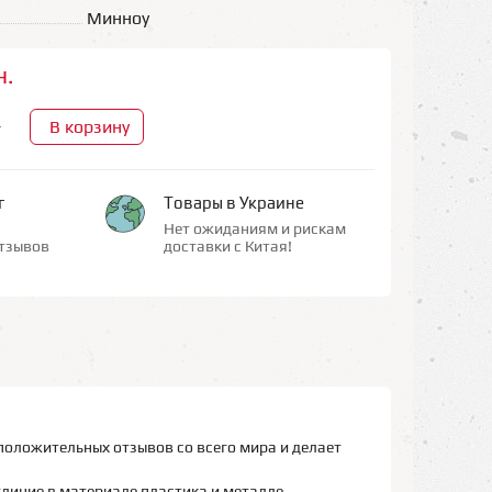
Минноу
н.
В корзину
+
г
Товары в Украине
Нет ожиданиям и рискам
тзывов
доставки с Китая!
положительных отзывов со всего мира и делает
тличие в материале пластика и металле