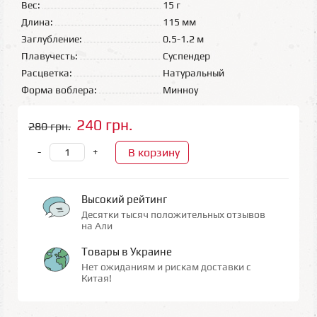
Вес:
15 г
Длина:
115 мм
Заглубление:
0.5-1.2 м
Плавучесть:
Суспендер
Расцветка:
Натуральный
Форма воблера:
Минноу
240 грн.
280 грн.
В корзину
-
+
Высокий рейтинг
Десятки тысяч положительных отзывов
на Али
Товары в Украине
Нет ожиданиям и рискам доставки с
Китая!