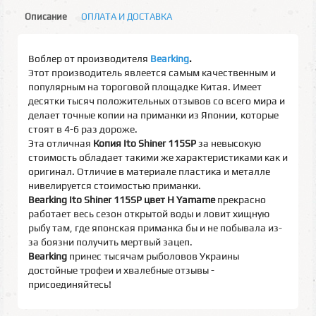
Описание
ОПЛАТА И ДОСТАВКА
Воблер от производителя
Bearking
.
Этот производитель явлеется самым качественным и
популярным на тороговой площадке Китая. Имеет
десятки тысяч положительных отзывов со всего мира и
делает точные копии на приманки из Японии, которые
стоят в 4-6 раз дороже.
Эта отличная
Копия Ito Shiner 115SP
за невысокую
стоимость обладает такими же характеристиками как и
оригинал. Отличие в материале пластика и металле
нивелируется стоимостью приманки.
Bearking Ito Shiner 115SP цвет H Yamame
прекрасно
работает весь сезон открытой воды и ловит хищную
рыбу там, где японская приманка бы и не побывала из-
за боязни получить мертвый зацеп.
Bearking
принес тысячам рыболовов Украины
достойные трофеи и хвалебные отзывы -
присоединяйтесь!