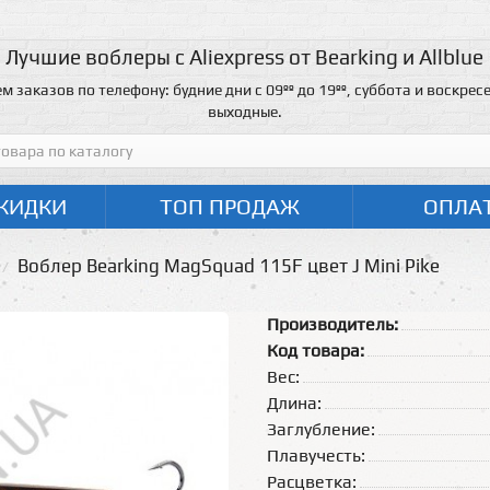
Лучшие воблеры с Aliexpress от Bearking и Allblue
м заказов по телефону: будние дни с 09ºº до 19ºº, суббота и воскресе
выходные.
КИДКИ
ТОП ПРОДАЖ
ОПЛА
Воблер Bearking MagSquad 115F цвет J Mini Pike
Производитель:
Код товара:
Вес:
Длина:
Заглубление:
Плавучесть:
Расцветка: