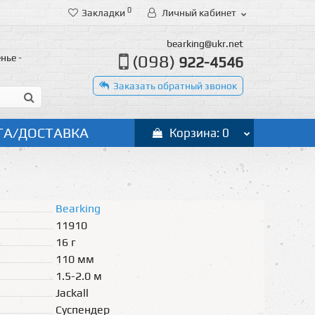
0
Закладки
Личный кабинет
bearking@ukr.net
(098)
нье -
922-4546
Заказать обратный звонок
ТА/ДОСТАВКА
Корзина: 0
Bearking
11910
16 г
110 мм
1.5-2.0 м
Jackall
Суспендер