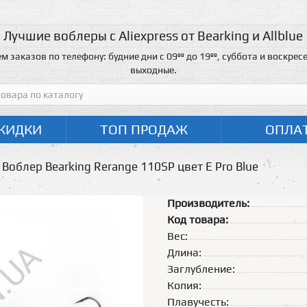
Лучшие воблеры с Aliexpress от Bearking и Allblue
м заказов по телефону: будние дни с 09ºº до 19ºº, суббота и воскресе
выходные.
КИДКИ
ТОП ПРОДАЖ
ОПЛА
Воблер Bearking Rerange 110SP цвет E Pro Blue
Производитель:
Код товара:
Вес:
Длина:
Заглубление:
Копия:
Плавучесть: