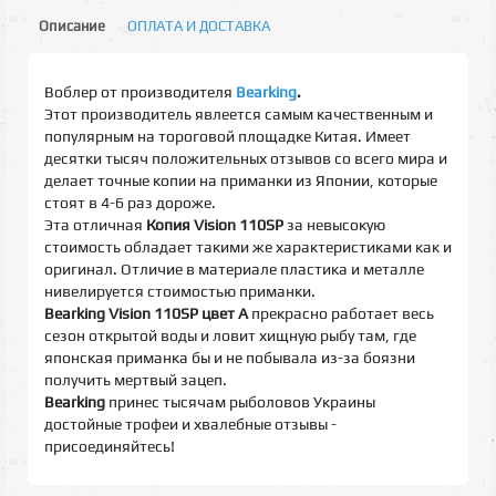
Описание
ОПЛАТА И ДОСТАВКА
Воблер от производителя
Bearking
.
Этот производитель явлеется самым качественным и
популярным на тороговой площадке Китая. Имеет
десятки тысяч положительных отзывов со всего мира и
делает точные копии на приманки из Японии, которые
стоят в 4-6 раз дороже.
Эта отличная
Копия Vision 110SP
за невысокую
стоимость обладает такими же характеристиками как и
оригинал. Отличие в материале пластика и металле
нивелируется стоимостью приманки.
Bearking Vision 110SP цвет A
прекрасно работает весь
сезон открытой воды и ловит хищную рыбу там, где
японская приманка бы и не побывала из-за боязни
получить мертвый зацеп.
Bearking
принес тысячам рыболовов Украины
достойные трофеи и хвалебные отзывы -
присоединяйтесь!