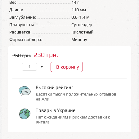
Вес:
14 г
Длина:
110 мм
Заглубление:
0.8-1.4 м
Плавучесть:
Суспендер
Расцветка:
Кислотный
Форма воблера:
Минноу
230 грн.
260 грн.
В корзину
-
+
Высокий рейтинг
Десятки тысяч положительных отзывов
на Али
Товары в Украине
Нет ожиданиям и рискам доставки с
Китая!